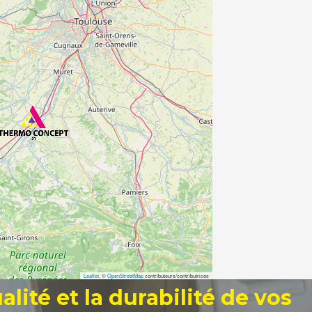
Leaflet
, ©
OpenStreetMap
contributeurs/contributrices
alité et la durabilité de vos