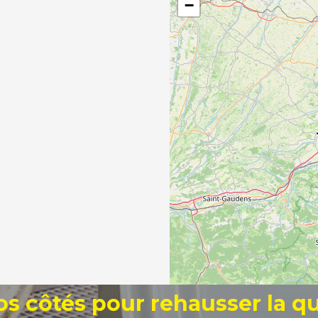
−
os côtés pour
rehausser
la qu