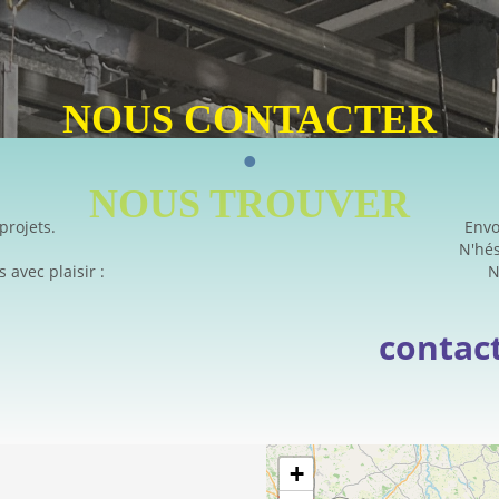
NOUS CONTACTER
•
NOUS TROUVER
projets.
Envo
N'hés
avec plaisir :
N
contac
+